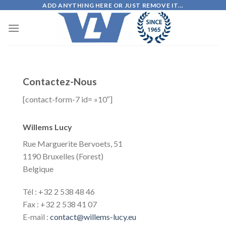
Skip
ADD ANYTHING HERE OR JUST REMOVE IT...
to
content
Contactez-Nous
[contact-form-7 id= »10″]
Willems Lucy
Rue Marguerite Bervoets, 51
1190 Bruxelles (Forest)
Belgique
Tél : +32 2 538 48 46
Fax : +32 2 538 41 07
E-mail :
contact@willems-lucy.eu