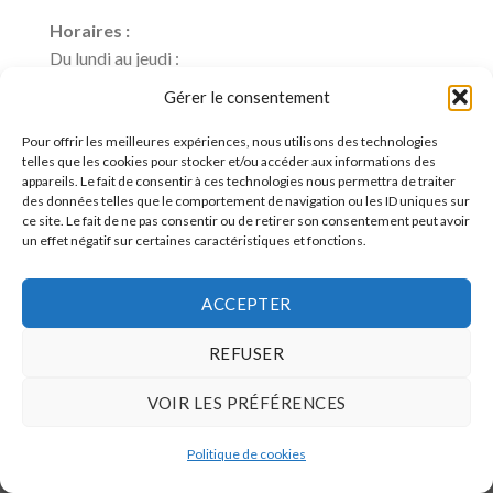
Horaires :
Du lundi au jeudi :
de 8h00 à 12h30 et de 13h30 à 17h00
Gérer le consentement
Le vendredi :
de 8h00 à 12h30 et de 13h30 à 15h00
Pour offrir les meilleures expériences, nous utilisons des technologies
telles que les cookies pour stocker et/ou accéder aux informations des
Samedi et dimanche, FERME
appareils. Le fait de consentir à ces technologies nous permettra de traiter
des données telles que le comportement de navigation ou les ID uniques sur
ce site. Le fait de ne pas consentir ou de retirer son consentement peut avoir
un effet négatif sur certaines caractéristiques et fonctions.
ACCEPTER
REFUSER
Web Solution by AdMAX
VOIR LES PRÉFÉRENCES
Copyright 2026 ©
ETS WILLEMS LUCY and CO s.p.r.l.
Politique de cookies