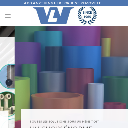
Skip
ADD ANYTHING HERE OR JUST REMOVE IT...
to
content
TOUTES LES SOLUTIONS SOUS UN MÊME TOIT