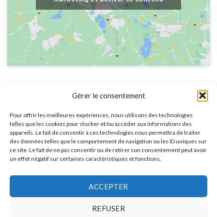
Gérer le consentement
Pour offrir les meilleures expériences, nous utilisons des technologies
telles que les cookies pour stocker et/ou accéder aux informations des
UN DEVIS, UN CONSEIL, UNE
appareils. Le fait de consentir à ces technologies nous permettra de traiter
QUESTION ?
des données telles que le comportement de navigation ou les ID uniques sur
ce site. Le fait de ne pas consentir ou de retirer son consentement peut avoir
Notre équipe se tient à votre disposition pour toute
un effet négatif sur certaines caractéristiques et fonctions.
demande et vous conseil sur les meilleurs choix
techniques et solutions d’installations.
ACCEPTER
CONTACTEZ-NOUS
REFUSER