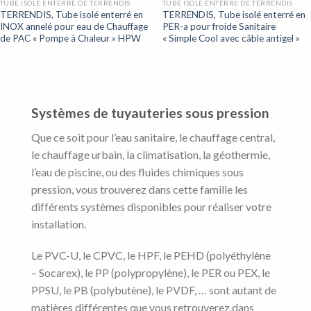
TUBE ISOLE ENTERRE DE TERRENDIS
TUBE ISOLE ENTERRE DE TERRENDIS
TERRENDIS, Tube isolé enterré en
TERRENDIS, Tube isolé enterré en
INOX annelé pour eau de Chauffage
PER-a pour froide Sanitaire
de PAC « Pompe à Chaleur » HPW
« Simple Cool avec câble antigel »
Systèmes de tuyauteries sous pression
Que ce soit pour l’eau sanitaire, le chauffage central,
le chauffage urbain, la climatisation, la géothermie,
l’eau de piscine, ou des fluides chimiques sous
pression, vous trouverez dans cette famille les
différents systèmes disponibles pour réaliser votre
installation.
Le PVC-U, le CPVC, le HPF, le PEHD (polyéthylène
– Socarex), le PP (polypropylène), le PER ou PEX, le
PPSU, le PB (polybutène), le PVDF, … sont autant de
matières différentes que vous retrouverez dans