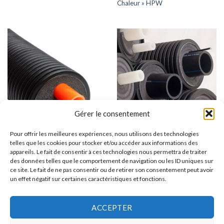
Chaleur » HPW
Gérer le consentement
Pour offrir les meilleures expériences, nous utilisons des technologies
telles que les cookies pour stocker et/ou accéder aux informations des
appareils. Le fait de consentir à ces technologies nous permettra de traiter
TUBE ISOLE ENTERRE DE TERRENDIS
TUBE ISOLE ENTERRE DE TERRENDIS
des données telles que le comportement de navigation ou les ID uniques sur
TERRENDIS, Tube isolé enterré
TERRENDIS, Tube isolé enterré
ce site. Le fait de ne pas consentir ou de retirer son consentement peut avoir
en PER-a pour eau de Chauffage
en PER-a pour Chauffage –
un effet négatif sur certaines caractéristiques et fonctions.
de PAC « Pompe à Chaleur »
Sanitaire – Climatisation – HVAC
« Description »
ACCEPTER