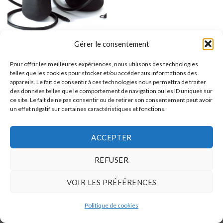
Gérer le consentement
EQUIPEMENTS D'INSTALLATION
Ballon Obturateur d’égout DTB
Pour offrir les meilleures expériences, nous utilisons des technologies
telles que les cookies pour stocker et/ou accéder aux informations des
appareils. Le fait de consentir à ces technologies nous permettra de traiter
des données telles que le comportement de navigation ou les ID uniques sur
ce site. Le fait de ne pas consentir ou de retirer son consentement peut avoir
un effet négatif sur certaines caractéristiques et fonctions.
Web Solution by AdMAX
Copyright 2026 ©
ETS WILLEMS LUCY and CO s.p.r.l.
ACCEPTER
REFUSER
VOIR LES PRÉFÉRENCES
Politique de cookies