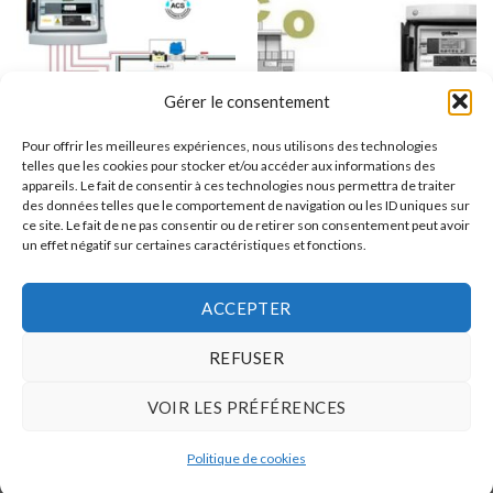
Gérer le consentement
Pour offrir les meilleures expériences, nous utilisons des technologies
telles que les cookies pour stocker et/ou accéder aux informations des
appareils. Le fait de consentir à ces technologies nous permettra de traiter
des données telles que le comportement de navigation ou les ID uniques sur
ce site. Le fait de ne pas consentir ou de retirer son consentement peut avoir
DÉTECTION / PROTECTION DE FUITES D'EAU
DÉTECTION / PROTECTION DE FUITES D'EAU
un effet négatif sur certaines caractéristiques et fonctions.
Détection de fuites – Coffret
Détection de fuites
EM4 (1 à 5 Réseaux)
« Description »
ACCEPTER
REFUSER
VOIR LES PRÉFÉRENCES
Web Solution by AdMAX
Politique de cookies
Copyright 2026 ©
ETS WILLEMS LUCY and CO s.p.r.l.