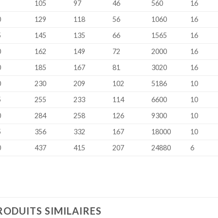
105
97
46
560
16
0
129
118
56
1060
16
5
145
135
66
1565
16
0
162
149
72
2000
16
0
185
167
81
3020
16
0
230
209
102
5186
10
5
255
233
114
6600
10
0
284
258
126
9300
10
5
356
332
167
18000
10
0
437
415
207
24880
6
RODUITS SIMILAIRES