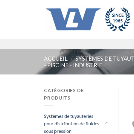
Skip
to
content
ACCUEIL
/
SYSTÈMES DE TUYAUT
- PISCINE - INDUSTRIE
CATÉGORIES DE
PRODUITS
Systèmes de tuyauteries
pour distribution de fluides
sous pression