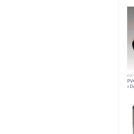
PVC
« D