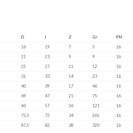
D
I
Z
Gr
PN
16
19
7
5
16
21
23
9
9
16
25
27
11
12
16
31
33
14
23
16
40
39
17
46
16
49
47
21
75
16
60
57
26
121
16
75,5
72
34
265
16
87,5
82
38
320
16