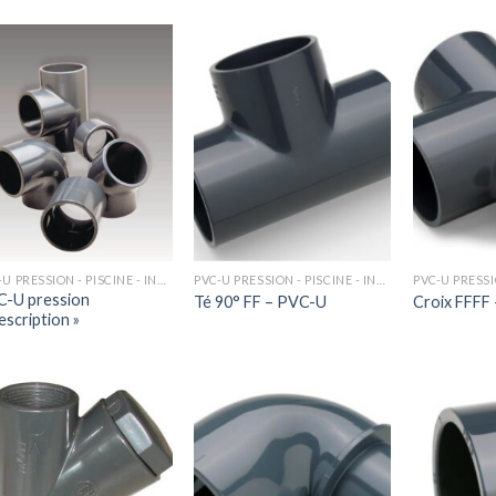
PVC-U PRESSION - PISCINE - INDUSTRIE
PVC-U PRESSION - PISCINE - INDUSTRIE
-U pression
Té 90° FF – PVC-U
Croix FFFF
escription »