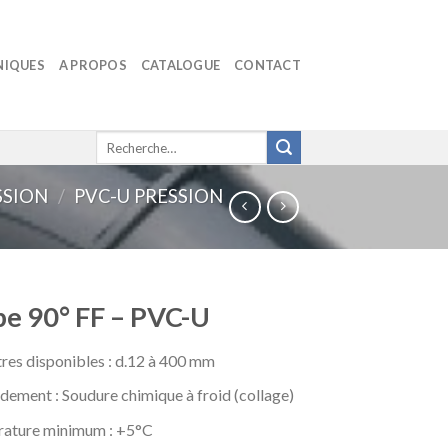
NIQUES
A PROPOS
CATALOGUE
CONTACT
Recherche
pour :
SSION
/
PVC-U PRESSION
e 90° FF – PVC-U
res disponibles : d.12 à 400 mm
dement : Soudure chimique à froid (collage)
ature minimum : +5°C