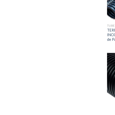
TUBE
TERR
INOX
de P