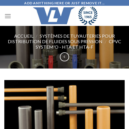
Skip
ADD ANYTHING HERE OR JUST REMOVE IT...
to
content
ACCUEIL
/
SYSTÈMES DE TUYAUTERIES POUR
DISTRIBUTION DE FLUIDES SOUS PRESSION
/
CPVC
SYSTEM'O - HTA ET HTA-F